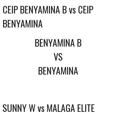
CEIP BENYAMINA B vs CEIP
BENYAMINA
BENYAMINA B
VS
BENYAMINA
SUNNY W vs MALAGA ELITE