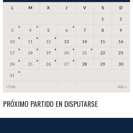
L
M
X
J
V
S
D
1
2
3
4
5
6
7
8
9
10
11
12
13
14
15
16
17
18
19
20
21
22
23
24
25
26
27
28
29
30
31
« Feb
Abr »
PRÓXIMO PARTIDO EN DISPUTARSE