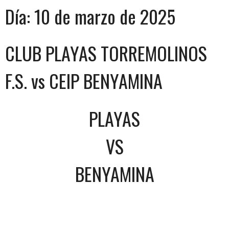
Día:
10 de marzo de 2025
CLUB PLAYAS TORREMOLINOS
F.S. vs CEIP BENYAMINA
PLAYAS
VS
BENYAMINA