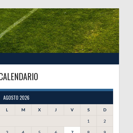
CALENDARIO
AGOSTO 2026
L
M
X
J
V
S
D
1
2
3
4
5
6
7
8
9