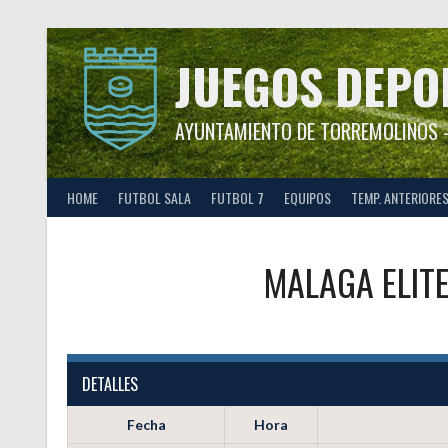
Saltar
al
contenido
JUEGOS DEPO
AYUNTAMIENTO DE TORREMOLINOS –
HOME
FUTBOL SALA
FUTBOL 7
EQUIPOS
TEMP. ANTERIORE
MALAGA ELIT
DETALLES
Fecha
Hora