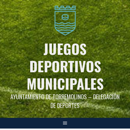
Saltar
al
contenido
JUEGOS
DEPORTIVOS
MUNICIPALES
AYUNTAMIENTO DE TORREMOLINOS – DELEGACIÓN
DE DEPORTES