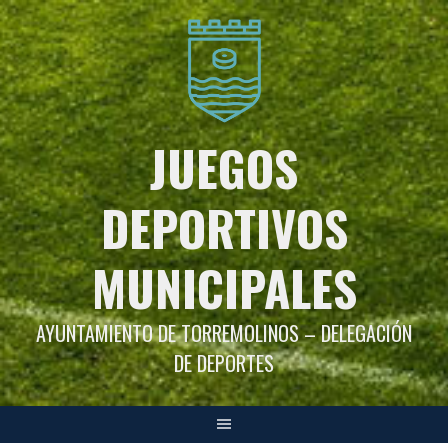
Saltar
al
contenido
JUEGOS
DEPORTIVOS
MUNICIPALES
AYUNTAMIENTO DE TORREMOLINOS – DELEGACIÓN
DE DEPORTES