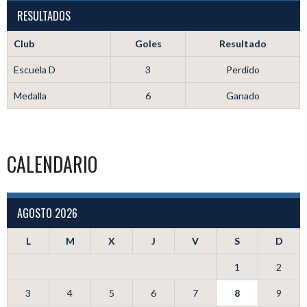
RESULTADOS
Club
Goles
Resultado
Escuela D
3
Perdido
Medalla
6
Ganado
CALENDARIO
AGOSTO 2026
L
M
X
J
V
S
D
1
2
3
4
5
6
7
8
9