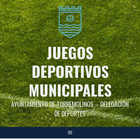
Saltar
al
contenido
JUEGOS
DEPORTIVOS
MUNICIPALES
AYUNTAMIENTO DE TORREMOLINOS – DELEGACIÓN
DE DEPORTES