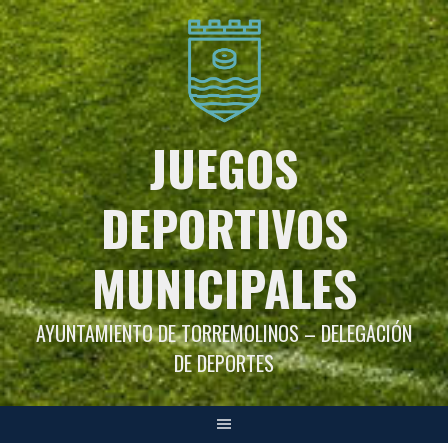
Saltar
al
contenido
JUEGOS
DEPORTIVOS
MUNICIPALES
AYUNTAMIENTO DE TORREMOLINOS – DELEGACIÓN
DE DEPORTES