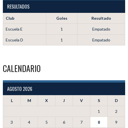
RESULTADOS
Club
Goles
Resultado
Escuela E
1
Empatado
Escuela D
1
Empatado
CALENDARIO
AGOSTO 2026
L
M
X
J
V
S
D
1
2
3
4
5
6
7
8
9