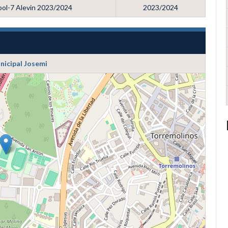
bol-7 Alevin 2023/2024
2023/2024
icipal Josemi