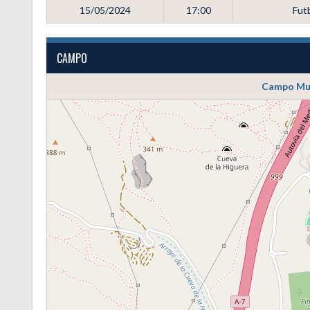
15/05/2024
17:00
Fut
CAMPO
Campo Mun