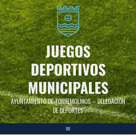
Saltar
al
contenido
JUEGOS
DEPORTIVOS
MUNICIPALES
AYUNTAMIENTO DE TORREMOLINOS – DELEGACIÓN
DE DEPORTES