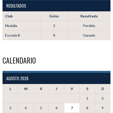
RESULTADOS
Club
Goles
Resultado
Medalla
2
Perdido
Escuela B
8
Ganado
CALENDARIO
AGOSTO 2026
L
M
X
J
V
S
D
1
2
3
4
5
6
7
8
9