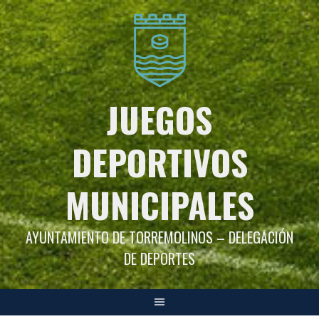
Saltar
al
contenido
JUEGOS
DEPORTIVOS
MUNICIPALES
AYUNTAMIENTO DE TORREMOLINOS – DELEGACIÓN
DE DEPORTES