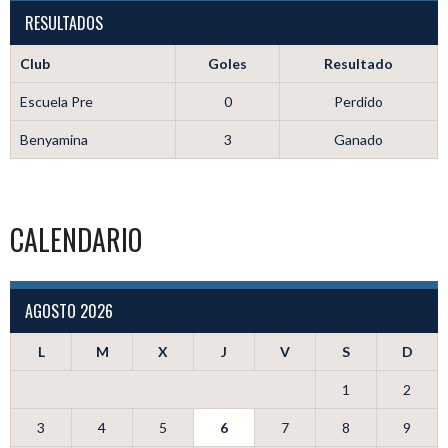
RESULTADOS
Club
Goles
Resultado
Escuela Pre
0
Perdido
Benyamina
3
Ganado
CALENDARIO
AGOSTO 2026
L
M
X
J
V
S
D
1
2
3
4
5
6
7
8
9