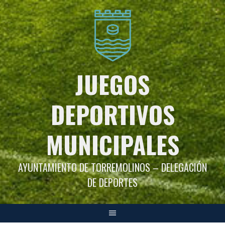
Saltar
al
contenido
JUEGOS
DEPORTIVOS
MUNICIPALES
AYUNTAMIENTO DE TORREMOLINOS – DELEGACIÓN
DE DEPORTES