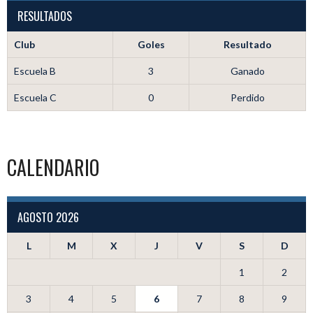
RESULTADOS
Club
Goles
Resultado
Escuela B
3
Ganado
Escuela C
0
Perdido
CALENDARIO
AGOSTO 2026
L
M
X
J
V
S
D
1
2
3
4
5
6
7
8
9