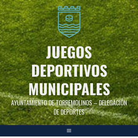
Saltar
al
contenido
JUEGOS
DEPORTIVOS
MUNICIPALES
AYUNTAMIENTO DE TORREMOLINOS – DELEGACIÓN
DE DEPORTES