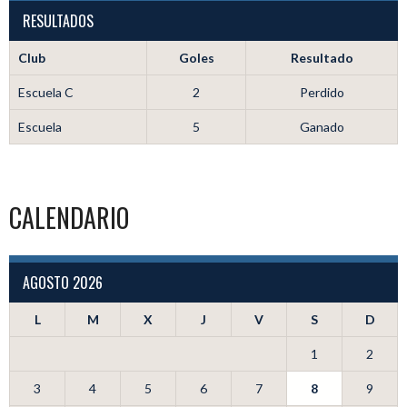
RESULTADOS
Club
Goles
Resultado
Escuela C
2
Perdido
Escuela
5
Ganado
CALENDARIO
AGOSTO 2026
L
M
X
J
V
S
D
1
2
3
4
5
6
7
8
9