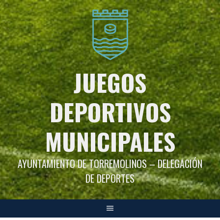
Saltar
al
contenido
JUEGOS
DEPORTIVOS
MUNICIPALES
AYUNTAMIENTO DE TORREMOLINOS – DELEGACIÓN
DE DEPORTES