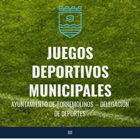
Saltar
al
contenido
JUEGOS
DEPORTIVOS
MUNICIPALES
AYUNTAMIENTO DE TORREMOLINOS – DELEGACIÓN
DE DEPORTES