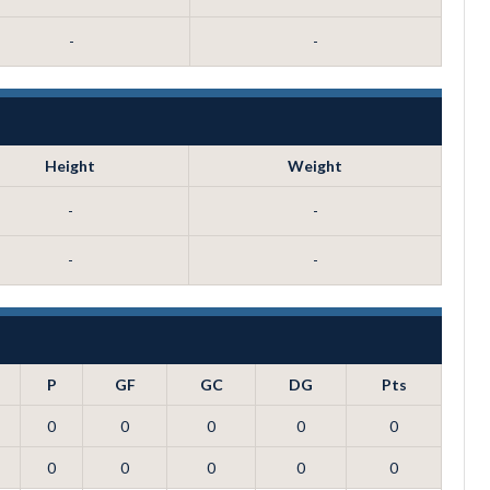
-
-
Height
Weight
-
-
-
-
P
GF
GC
DG
Pts
0
0
0
0
0
0
0
0
0
0