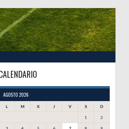
CALENDARIO
AGOSTO 2026
L
M
X
J
V
S
D
1
2
3
4
5
6
7
8
9