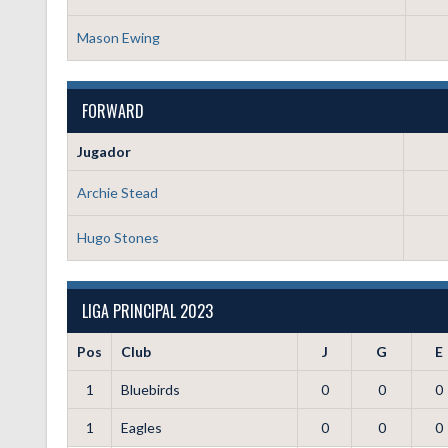
Mason Ewing
FORWARD
Jugador
Archie Stead
Hugo Stones
LIGA PRINCIPAL 2023
Pos
Club
J
G
E
1
Bluebirds
0
0
0
1
Eagles
0
0
0