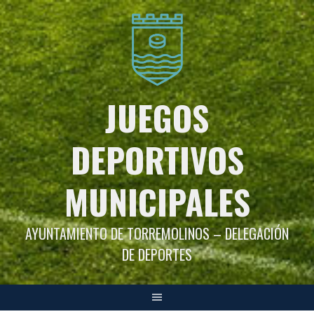
Saltar
al
contenido
JUEGOS
DEPORTIVOS
MUNICIPALES
AYUNTAMIENTO DE TORREMOLINOS – DELEGACIÓN
DE DEPORTES