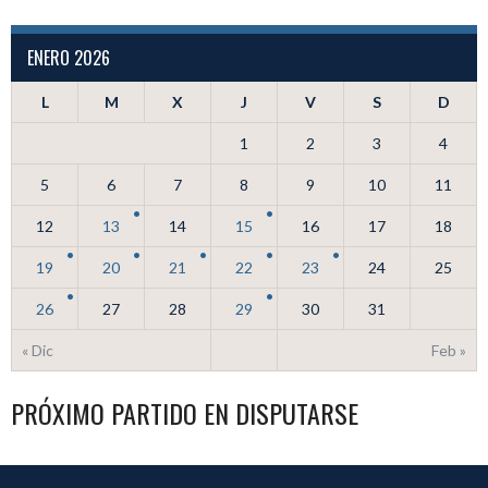
ENERO 2026
L
M
X
J
V
S
D
1
2
3
4
5
6
7
8
9
10
11
12
13
14
15
16
17
18
19
20
21
22
23
24
25
26
27
28
29
30
31
« Dic
Feb »
PRÓXIMO PARTIDO EN DISPUTARSE