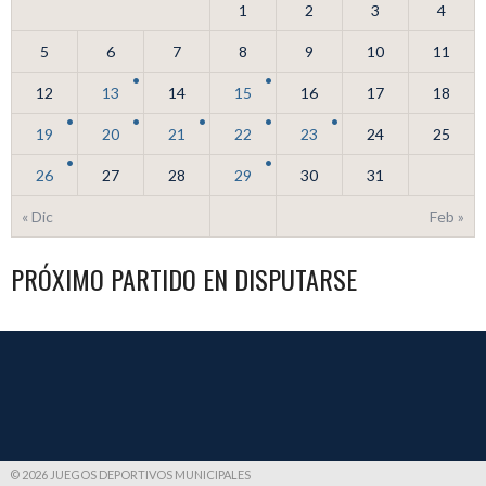
1
2
3
4
5
6
7
8
9
10
11
12
13
14
15
16
17
18
19
20
21
22
23
24
25
26
27
28
29
30
31
« Dic
Feb »
PRÓXIMO PARTIDO EN DISPUTARSE
© 2026 JUEGOS DEPORTIVOS MUNICIPALES