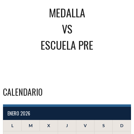
MEDALLA
VS
ESCUELA PRE
CALENDARIO
ENERO 2026
L
M
X
J
V
S
D