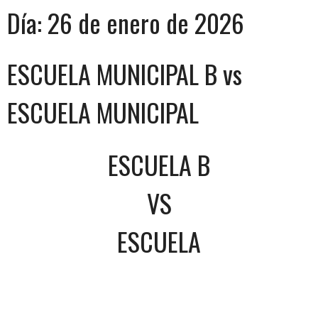
Día:
26 de enero de 2026
ESCUELA MUNICIPAL B vs
ESCUELA MUNICIPAL
ESCUELA B
VS
ESCUELA