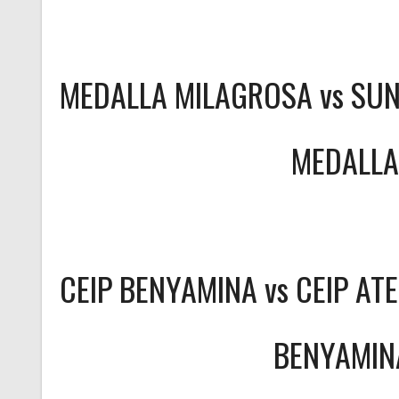
MEDALLA MILAGROSA vs SU
MEDALLA
CEIP BENYAMINA vs CEIP AT
BENYAMIN