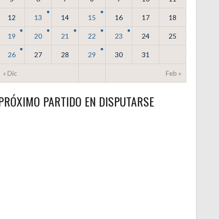
12
13
14
15
16
17
18
19
20
21
22
23
24
25
26
27
28
29
30
31
« Dic
Feb »
PRÓXIMO PARTIDO EN DISPUTARSE