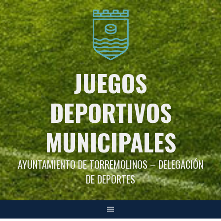
Saltar
al
contenido
JUEGOS
DEPORTIVOS
MUNICIPALES
AYUNTAMIENTO DE TORREMOLINOS – DELEGACIÓN
DE DEPORTES